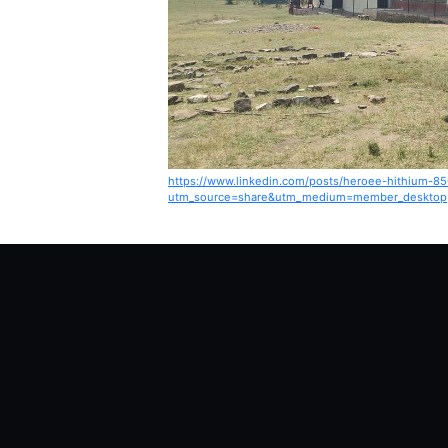
https://www.linkedin.com/posts/heroee-hithium-
utm_source=share&utm_medium=member_desktop