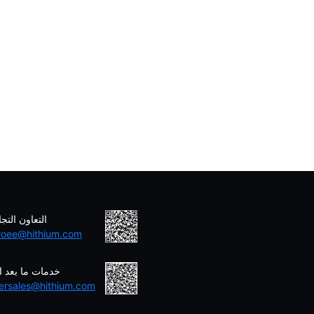
التعاون التج
roee@hithium.com
خدمات ما بعد ال
tersales@hithium.com