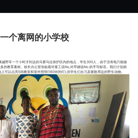
一个离网的小学校
驱越野车一个小时才到达的马赛马拉保护区内的地点，学生300人，由于没有电只能做
展示更多的教育素材。校长办公室张贴着对童工说No,对早婚说No.的手写标语。我们计划捐
，晚上可以点亮5间教室和室外照明(160W的灯),供学生们自习及驱散周边的野生动物。