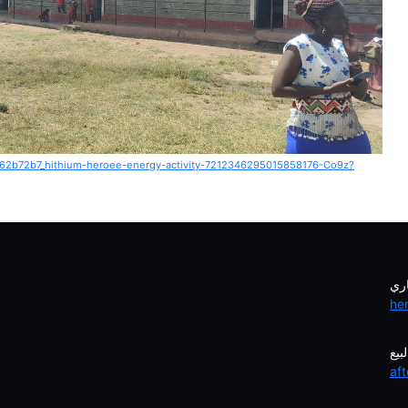
8562b72b7_hithium-heroee-energy-activity-7212346295015858176-Co9z?
اري
he
بيع
af