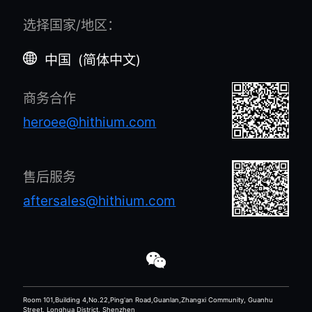
选择国家/地区
：
中国
(
简体中文
)
商务合作
heroee@hithium.com
售后服务
aftersales@hithium.com
Room 101,Building 4,No.22,Ping'an Road,Guanlan,Zhangxi Community, Guanhu
Street, Longhua District, Shenzhen