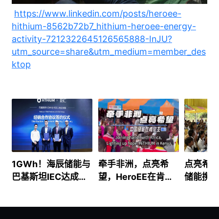
https://www.linkedin.com/posts/heroee-
hithium-8562b72b7_hithium-heroee-energy-
activity-7212322645126565888-InJU?
utm_source=share&utm_medium=member_des
ktop
1GWh！海辰储能与
牵手非洲，点亮希
点亮希
巴基斯坦IEC达成能
望，HeroEE在肯尼
储能携He
源分销合作 开启南
亚的故事
柬埔寨
亚能源平权新篇章
路